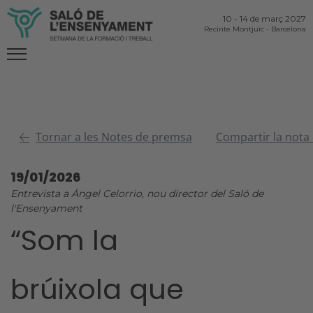
10
-
14 de març 2027
Recinte Montjuïc
-
Barcelona
Tornar a les Notes de premsa
Compartir la nota
19/01/2026
Entrevista a Ángel Celorrio, nou director del Saló de
l'Ensenyament
“Som la
brúixola que