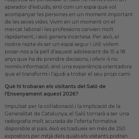
aparador d’estudis, sinó com un espai que vol
acompanyar les persones en un moment important
de les seves vides. Vivim en un moment on el
mercat laboral i les professions canvien molt
ràpidament, i això genera incertesa. Per això, el
nostre repte és ser un espai segur i útil: volem
posar-nos a la pell d’aquest adolescent de 15 a 18
anys que ha de prendre decisions, i oferir-li no
només informació, sinó una experiència orientadora
que el transformi i l’ajudi a trobar el seu propi camí.
Què hi trobaran els visitants del Saló de
l’Ensenyament aquest 2026?
Impulsat per la col·laboració i la implicació de la
Generalitat de Catalunya, el Saló tornarà a ser una
radiografia molt acurada de l’oferta formativa
disponible al país. Això es tradueix en més de 250
expositors per mitjà dels quals els visitants podran