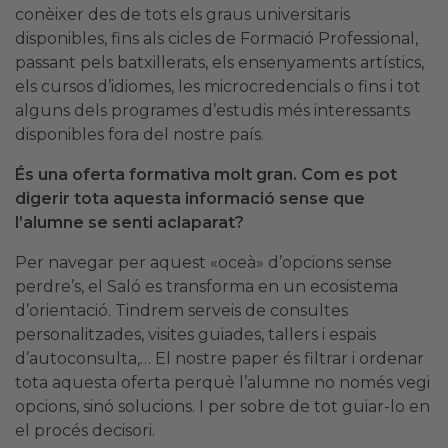
conèixer des de tots els graus universitaris
disponibles, fins als cicles de Formació Professional,
passant pels batxillerats, els ensenyaments artístics,
els cursos d’idiomes, les microcredencials o fins i tot
alguns dels programes d’estudis més interessants
disponibles fora del nostre país.
És una oferta formativa molt gran. Com es pot
digerir tota aquesta informació sense que
l’alumne se senti aclaparat?
Per navegar per aquest «oceà» d’opcions sense
perdre’s, el Saló es transforma en un ecosistema
d’orientació. Tindrem serveis de consultes
personalitzades, visites guiades, tallers i espais
d’autoconsulta,… El nostre paper és filtrar i ordenar
tota aquesta oferta perquè l’alumne no només vegi
opcions, sinó solucions. I per sobre de tot guiar-lo en
el procés decisori.