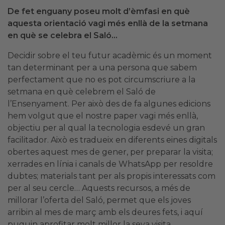
De fet enguany poseu molt d’èmfasi en què
aquesta orientació vagi més enllà de la setmana
en què se celebra el Saló…
Decidir sobre el teu futur acadèmic és un moment
tan determinant per a una persona que sabem
perfectament que no es pot circumscriure a la
setmana en què celebrem el Saló de
l’Ensenyament. Per això des de fa algunes edicions
hem volgut que el nostre paper vagi més enllà,
objectiu per al qual la tecnologia esdevé un gran
facilitador. Això es tradueix en diferents eines digitals
obertes aquest mes de gener, per preparar la visita;
xerrades en línia i canals de WhatsApp per resoldre
dubtes; materials tant per als propis interessats com
per al seu cercle… Aquests recursos, a més de
millorar l’oferta del Saló, permet que els joves
arribin al mes de març amb els deures fets, i aquí
puguin aprofitar molt millor la seva visita.