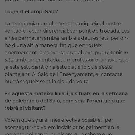
I durant el propi Saló?
La tecnologia complementa i enriqueix el nostre
veritable factor diferencial: ser punt de trobada. Les
eines permeten arribar amb els deures fets, per dir-
ho d’una altra manera, fet que enriqueix
enormement la conversa que el jove pugui tenir
in
situ
, amb un orientador, un professor o un jove que
ja està estudiant o ha estudiat allò que s’està
plantejant. Al Saló de l’Ensenyament, el contacte
humà segueix sent la clau de volta.
En aquesta mateixa línia, i ja situats en la setmana
de celebració del Saló, com serà l’orientació que
rebrà el visitant?
Volem que sigui el més efectiva possible, i per
aconseguir-ho volem incidir principalment en la
rapidesa del servei, quelcom que sabem que