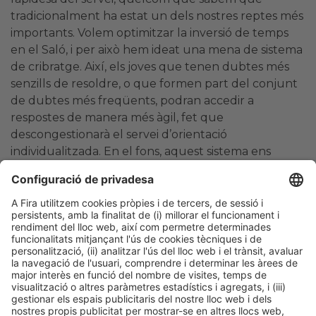
tradicionalment ha estat un dels nostres reptes més
importants. Volem optimitzar la inversió de temps
en el Saló, i per això hem ideat una mena de sistema
de cribratge. Així, els joves que tenen dubtes més
senzills de resoldre, o que formen part del conjunt
de dubtes més freqüents, podran accedir a
respostes de manera més àgil, fet que
descongestionarà el servei d’orientació
individualitzada. En el fons, aquest sistema ens
permetrà establir una cua ràpida d’orientació que
incidirà en l’eficiència del servei i podrà absorbir el
màxim nombre de consultes.