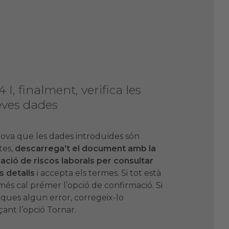
4 I, finalment, verifica les
eves dades
va que les dades introduïdes són
tes,
descarrega’t el document amb la
ació de riscos laborals per consultar
s detalls
i accepta els termes. Si tot està
més cal prémer l’opció de confirmació. Si
fiques algun error, corregeix-lo
çant l’opció Tornar.