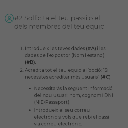
#2 Sol·licita el teu passi o el
dels membres del teu equip
Introdueix les teves dades
(#A)
i les
dades de l’expositor (Nom i estand)
(#B).
Acredita tot el teu equip a l’opció: “Si
necessites acreditar més usuaris”
(#C)
Necessitaràs la següent informació
del nou usuari: nom, cognom i DNI
(NIE/Passaport).
Introdueix el seu correu
electrònic si vols que rebi el passi
via correu electrònic.