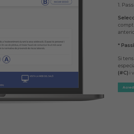
1. Pas
Selecc
compte
anteri
* Pass
Si tens
especia
(#C)
i v
Acredi