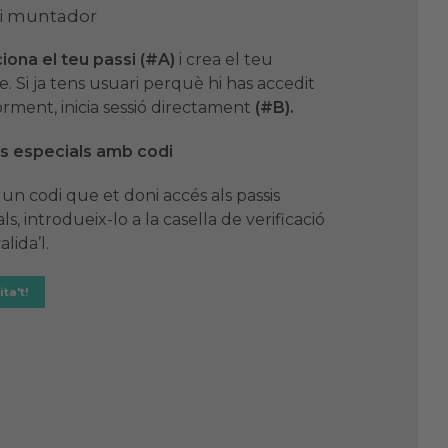
si muntador
iona el teu passi (#A)
i crea el teu
. Si ja tens usuari perquè hi has accedit
orment, inicia sessió directament
(#B).
is especials amb codi
 un codi que et doni accés als passis
ls, introdueix-lo a la casella de verificació
alida’l.
ta't!