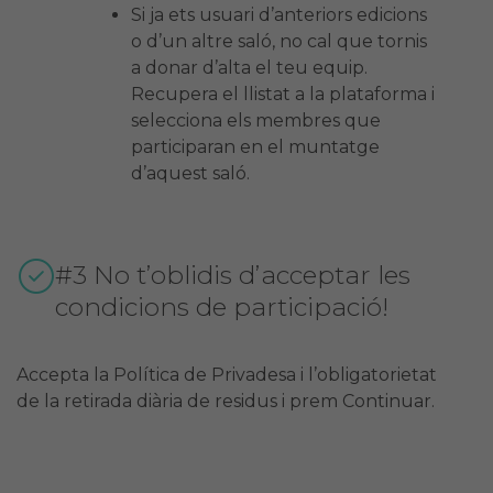
Si ja ets usuari d’anteriors edicions
o d’un altre saló, no cal que tornis
a donar d’alta el teu equip.
Recupera el llistat a la plataforma i
selecciona els membres que
participaran en el muntatge
d’aquest saló.
#3 No t’oblidis d’acceptar les
condicions de participació!
Accepta la Política de Privadesa i l’obligatorietat
de la retirada diària de residus i prem Continuar.