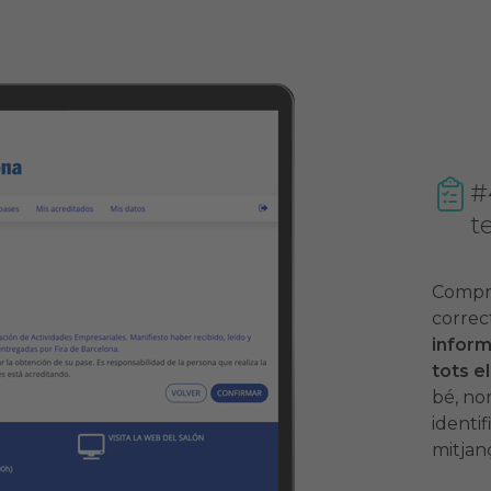
#
t
Compro
correc
inform
tots el
bé, no
identi
mitjan