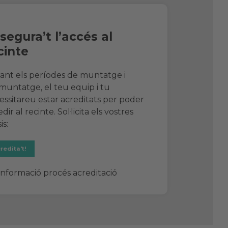
segura’t l’accés al
cinte
ant els períodes de muntatge i
muntatge, el teu equip i tu
essitareu estar acreditats per poder
dir al recinte. Sol·licita els vostres
is:
redita't!
Informació procés acreditació