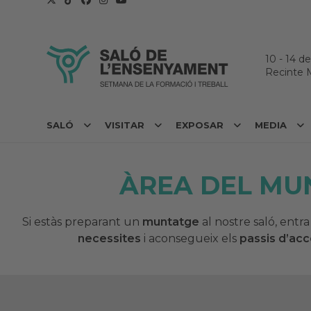
10
-
14 d
Recinte 
SALÓ
VISITAR
EXPOSAR
MEDIA
ÀREA DEL M
Si estàs preparant un
muntatge
al nostre saló, entra 
necessites
i aconsegueix els
passis d’accé