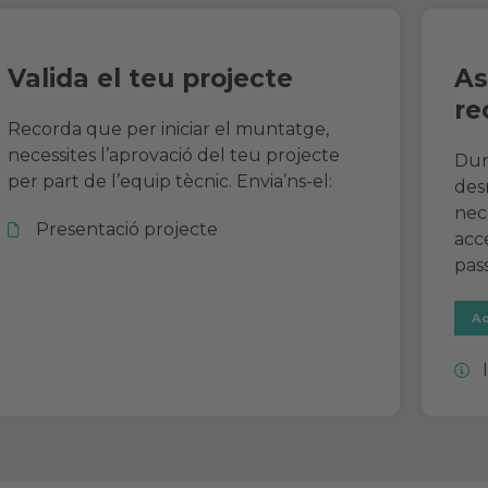
Valida el teu projecte
As
re
Recorda que per iniciar el muntatge,
necessites l’aprovació del teu projecte
Dur
per part de l’equip tècnic. Envia’ns-el:
des
nec
Presentació projecte
acce
pass
Ac