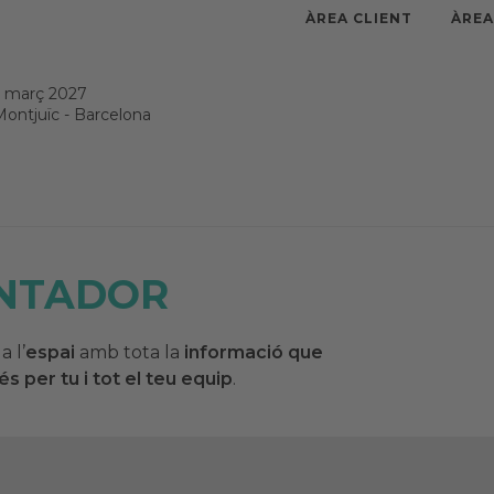
ÀREA CLIENT
ÀRE
e març 2027
Montjuïc
-
Barcelona
UNTADOR
a l’
espai
amb tota la
informació que
s per tu i tot el teu equip
.