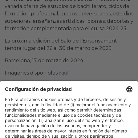
variada oferta de estudios de bachillerato, ciclos de
formación profesional, grados universitarios, estudios
superiores, enseñanzas artísticas, idiomas, deportes y
formación complementaria para el curso 2024-25.
La próxima edición del Saló de l’Ensenyament
tendrá lugar del 26 al 30 de marzo de 2025.
Barcelona, ​​17 de marzo de 2024
Imágenes disponibles
aquí
Maria Dolores Herranz
Tel. 93 233 25 41
mdherranz@firabarcelona.com