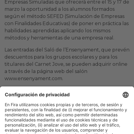
Empresas Simuladas que ofrecerá entre el 15 y 17 de
marzo la oportunidad a los alumnos formados
según el método SEFED (Simulación de Empresas
con Finalidades Educativas) de poner en práctica las
habilidades aprendidas aplicando los mismos
métodos y herramientas de una empresa real.
Las entradas del Saló de l’Ensenyament, que prevén
descuentos para los grupos escolares y para los
titulares del Carnet Jove, se pueden adquirir online
a través de la página web del salón
www.ensenyament.com.
Barcelona, 18 de enero de 2023
Mª Gloria Dilluvio
93 233 21 72 – 609 73 47 70
gdilluvio@firabarcelona.com