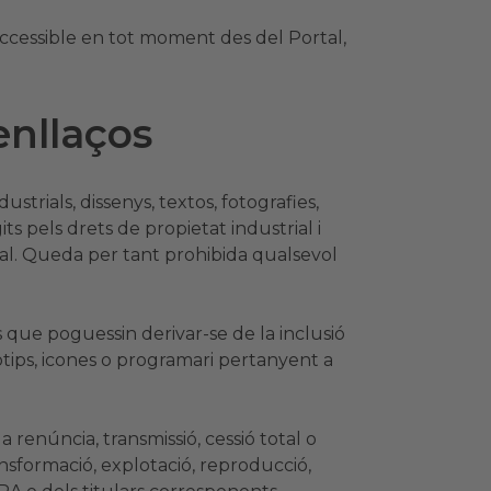
, accessible en tot moment des del Portal,
'enllaços
strials, dissenys, textos, fotografies,
its pels drets de propietat industrial i
rtal. Queda per tant prohibida qualsevol
s que poguessin derivar-se de la inclusió
gotips, icones o programari pertanyent a
 renúncia, transmissió, cessió total o
ransformació, explotació, reproducció,