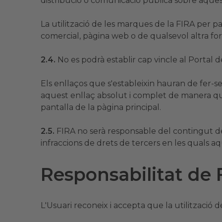
distribució o comunicació pública sobre aquest
La utilització de les marques de la FIRA per p
comercial, pàgina web o de qualsevol altra f
2.4.
No es podrà establir cap vincle al Portal 
Els enllaços que s'estableixin hauran de fer-se 
aquest enllaç absolut i complet de manera que
pantalla de la pàgina principal.
2.5.
FIRA no serà responsable del contingut de 
infraccions de drets de tercers en les quals a
Responsabilitat d
L'Usuari reconeix i accepta que la utilització de