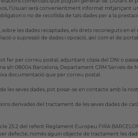
ls relacions comercials que puguin generar-se. Durant el p
teixos, l'Usuari serà convenientment informat mitjançant u
bligatori o no de recollida de tals dades per a la prestaci
r, sobre les dades recaptades, els drets reconeguts en el
l·lació o supressió de dades i oposició, així com el de porta
s pot fer per correu postal, adjuntant còpia del DNI o 
ina s/n 08004 Barcelona, Departament CRM Serveis de Mà
eixa documentació que per correu postal.
 de les seves dades, pot posar-se en contacte amb la no
macions derivades del tractament de les seves dades de ca
ticle 25.2 del referit Reglament Europeu FIRA BARCELON
 per defecte, només siguin objecte de tractament les dad