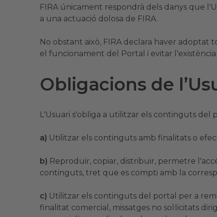
FIRA únicament respondrà dels danys que l'Usu
a una actuació dolosa de FIRA.
No obstant això, FIRA declara haver adoptat tote
el funcionament del Portal i evitar l'existènci
Obligacions de l’Us
L'Usuari s'obliga a utilitzar els continguts del
a)
Utilitzar els continguts amb finalitats o efect
b)
Reproduir, copiar, distribuir, permetre l'ac
continguts, tret que es compti amb la correspo
c)
Utilitzar els continguts del portal per a re
finalitat comercial, missatges no sol·licitats d