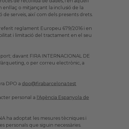
rocés de recollida de dades, i en aquell
n enllaç o mitjançant la inclusió de la
ó de serveis, així com dels presents drets.
 referit reglament Europeu 679/2016 i en
bilitat i limitació del tractament en el seu
passaport; davant FIRA INTERNACIONAL DE
rqueting, o per correu electrònic, a
stra DPO a
dpo@firabarcelona.test
ràcter personal a
l'Agència Espanyola de
A ha adoptat les mesures tècniques i
es personals que siguin necessàries.