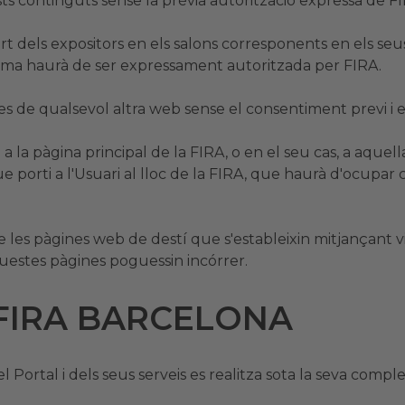
s continguts sense la prèvia autorització expressa de FI
art dels expositors en els salons corresponents en els se
orma haurà de ser expressament autoritzada per FIRA.
des de qualsevol altra web sense el consentiment previ i 
a la pàgina principal de la FIRA, o en el seu cas, a aquell
 porti a l'Usuari al lloc de la FIRA, que haurà d'ocupar
les pàgines web de destí que s'estableixin mitjançant vi
questes pàgines poguessin incórrer.
e FIRA BARCELONA
l Portal i dels seus serveis es realitza sota la seva comple